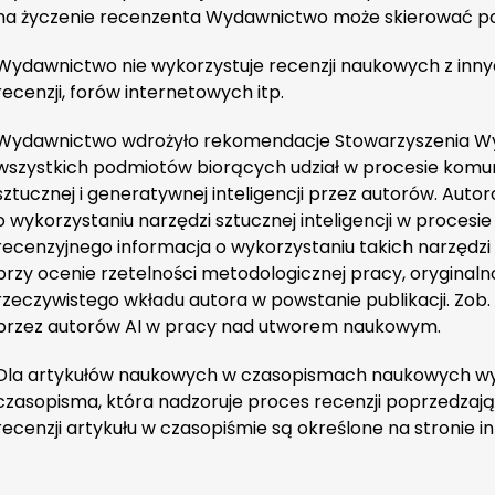
na życzenie recenzenta Wydawnictwo może skierować pop
Wydawnictwo nie wykorzystuje recenzji naukowych z inny
recenzji, forów internetowych itp.
Wydawnictwo wdrożyło rekomendacje Stowarzyszenia W
wszystkich podmiotów biorących udział w procesie komun
sztucznej i generatywnej inteligencji przez autorów. Aut
o wykorzystaniu narzędzi sztucznej inteligencji w procesi
recenzyjnego informacja o wykorzystaniu takich narzęd
przy ocenie rzetelności metodologicznej pracy, oryginal
rzeczywistego wkładu autora w powstanie publikacji. Zob.
przez autorów AI w pracy nad utworem naukowym.
Dla artykułów naukowych w czasopismach naukowych wy
czasopisma, która nadzoruje proces recenzji poprzedzają
recenzji artykułu w czasopiśmie są określone na stronie