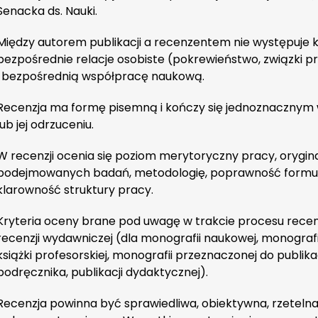
Senacka ds. Nauki.
Między autorem publikacji a recenzentem nie występuje kon
bezpośrednie relacje osobiste (pokrewieństwo, związki pr
i bezpośrednią współpracę naukową.
Recenzja ma formę pisemną i kończy się jednoznacznym w
lub jej odrzuceniu.
W recenzji ocenia się poziom merytoryczny pracy, orygin
podejmowanych badań, metodologię, poprawność formuło
klarowność struktury pracy.
Kryteria oceny brane pod uwagę w trakcie procesu rece
recenzji wydawniczej (dla monografii naukowej, monograf
książki profesorskiej, monografii przeznaczonej do publika
podręcznika, publikacji dydaktycznej).
Recenzja powinna być sprawiedliwa, obiektywna, rzetelna