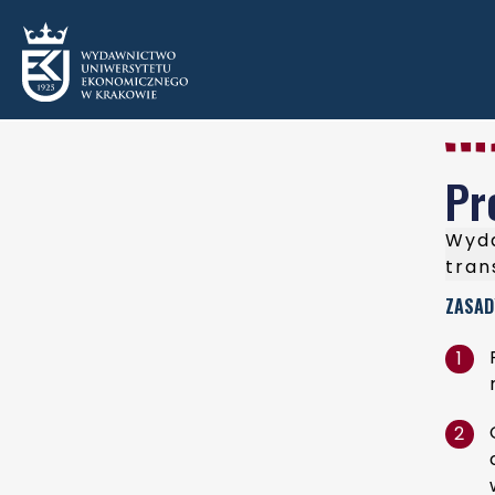
Pr
Wyda
tran
ZASAD