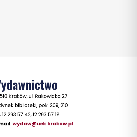
ydawnictwo
510 Kraków, ul. Rakowicka 27
ynek biblioteki, pok. 209, 210
.
12 293 57 42, 12 293 57 18
mail
:
wydaw@uek.krakow.pl