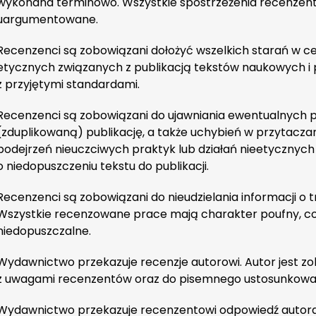
wykonana terminowo. Wszystkie spostrzeżenia recenzen
uargumentowane.
Recenzenci są zobowiązani dołożyć wszelkich starań w ce
etycznych związanych z publikacją tekstów naukowych i
z przyjętymi standardami.
Recenzenci są zobowiązani do ujawniania ewentualnych pl
(zduplikowaną) publikację, a także uchybień w przytacza
podejrzeń nieuczciwych praktyk lub działań nieetycznyc
o niedopuszczeniu tekstu do publikacji.
Recenzenci są zobowiązani do nieudzielania informacji o 
Wszystkie recenzowane prace mają charakter poufny, co 
niedopuszczalne.
Wydawnictwo przekazuje recenzje autorowi. Autor jest z
z uwagami recenzentów oraz do pisemnego ustosunkowania
Wydawnictwo przekazuje recenzentowi odpowiedź autora na