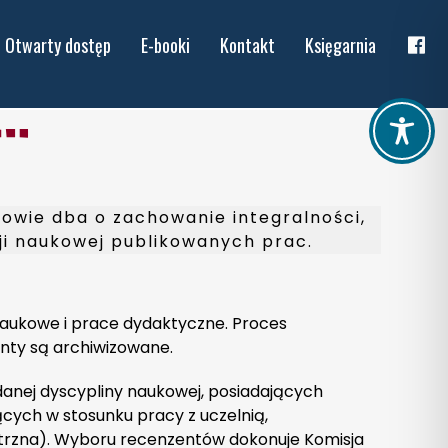
Otwarty dostęp
E-booki
Kontakt
Księgarnia
wie dba o zachowanie integralności,
ji naukowej publikowanych prac.
aukowe i prace dydaktyczne. Proces
nty są archiwizowane.
anej dyscypliny naukowej, posiadających
ących w stosunku pracy z uczelnią,
wnętrzna). Wyboru recenzentów dokonuje Komisja