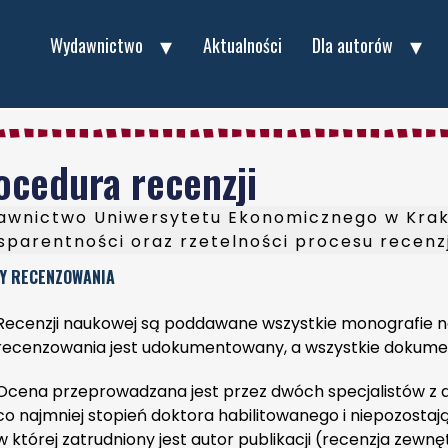
Wydawnictwo
Aktualności
Dla autorów
ocedura recenzji
wnictwo Uniwersytetu Ekonomicznego w Krako
sparentności oraz rzetelności procesu recenz
Y RECENZOWANIA
Recenzji naukowej są poddawane wszystkie monografie n
recenzowania jest udokumentowany, a wszystkie dokume
Ocena przeprowadzana jest przez dwóch specjalistów z d
co najmniej stopień doktora habilitowanego i niepozostaj
w której zatrudniony jest autor publikacji (recenzja ze