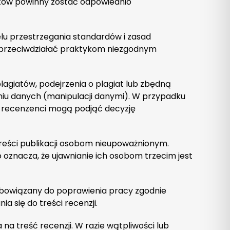
tów powinny zostać odpowiednio
lu przestrzegania standardów i zasad
 przeciwdziałać praktykom niezgodnym
agiatów, podejrzenia o plagiat lub zbędną
niu danych (manipulacji danymi). W przypadku
h recenzenci mogą podjąć decyzję
treści publikacji osobom nieupoważnionym.
oznacza, że ujawnianie ich osobom trzecim jest
obowiązany do poprawienia pracy zgodnie
 się do treści recenzji.
 treść recenzji. W razie wątpliwości lub